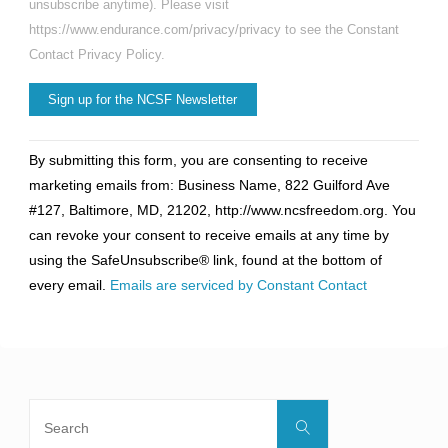
unsubscribe anytime). Please visit
https://www.endurance.com/privacy/privacy to see the Constant
Contact Privacy Policy.
Constant
By submitting this form, you are consenting to receive
Contact
marketing emails from: Business Name, 822 Guilford Ave
Use.
#127, Baltimore, MD, 21202, http://www.ncsfreedom.org. You
Please
can revoke your consent to receive emails at any time by
leave
using the SafeUnsubscribe® link, found at the bottom of
this
every email.
Emails are serviced by Constant Contact
field
blank.
Search
Search
for: